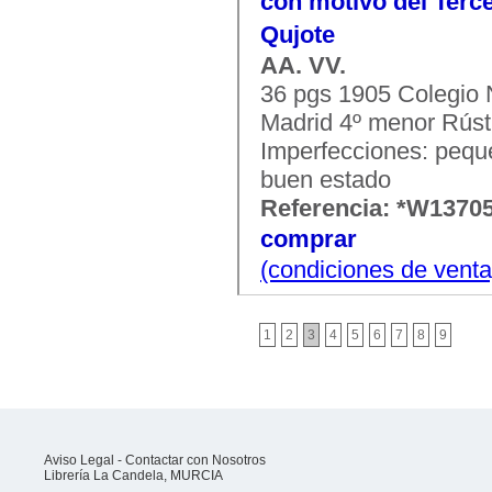
con motivo del Terce
Qujote
AA. VV.
36 pgs 1905 Colegio
Madrid 4º menor Rústi
Imperfecciones: pequ
buen estado
Referencia: *W1370
comprar
(condiciones de venta
1
2
3
4
5
6
7
8
9
Aviso Legal
-
Contactar con Nosotros
Librería La Candela, MURCIA