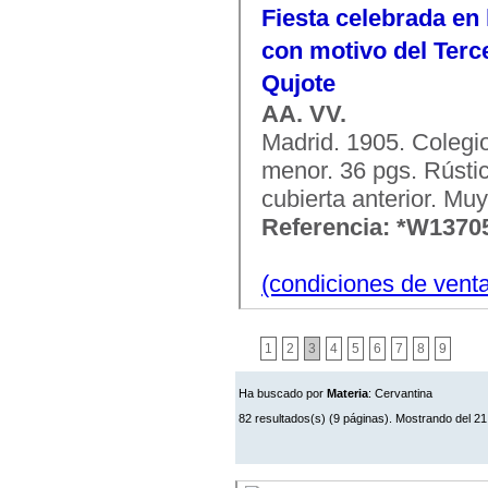
Fiesta celebrada en
con motivo del Terce
Qujote
AA. VV.
Madrid. 1905. Colegi
menor. 36 pgs. Rústic
cubierta anterior. Mu
Referencia: *W1370
(condiciones de vent
1
2
3
4
5
6
7
8
9
Ha buscado por
Materia
: Cervantina
82 resultados(s) (9 páginas). Mostrando del 21