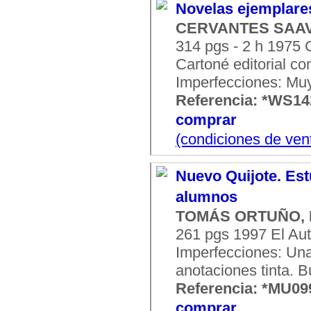
Novelas ejemplares
CERVANTES SAAVE
314 pgs - 2 h 1975 C
Cartoné editorial co
Imperfecciones: Mu
Referencia: *WS1
comprar
(condiciones de ven
Nuevo Quijote. Est
alumnos
TOMÁS ORTUÑO, F
261 pgs 1997 El Aut
Imperfecciones: Una
anotaciones tinta. 
Referencia: *MU09
comprar