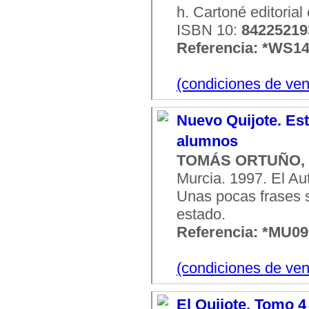
h. Cartoné editoria
ISBN 10:
84225219
Referencia: *WS1
(condiciones de ven
Nuevo Quijote. Est
alumnos
TOMÁS ORTUÑO, F
Murcia. 1997. El Aut
Unas pocas frases s
estado.
Referencia: *MU0
(condiciones de ven
El Quijote. Tomo 4