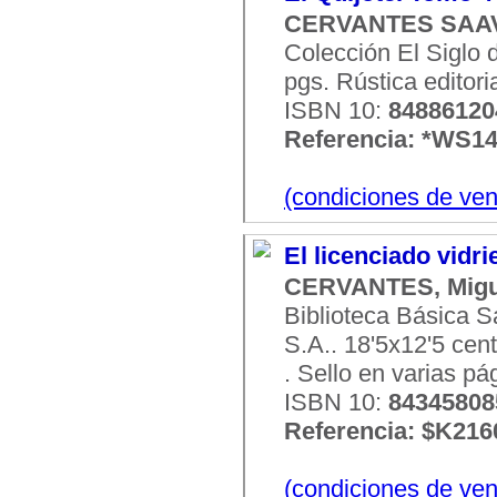
CERVANTES SAAV
Colección El Siglo d
pgs. Rústica editori
ISBN 10:
84886120
Referencia: *WS1
(condiciones de ven
El licenciado vidr
CERVANTES, Migu
Biblioteca Básica S
S.A.. 18'5x12'5 cent
. Sello en varias p
ISBN 10:
84345808
Referencia: $K216
(condiciones de ven