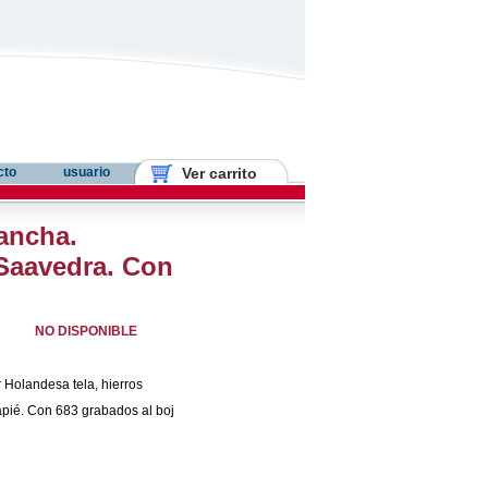
cto
usuario
Ver carrito
ancha.
Saavedra. Con
NO DISPONIBLE
Holandesa tela, hierros
apié. Con 683 grabados al boj