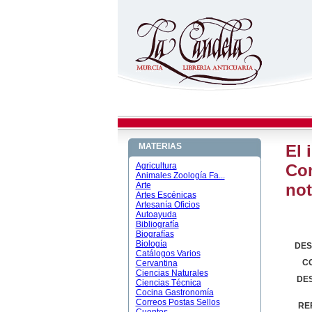
MATERIAS
El 
Agricultura
Com
Animales Zoología Fa...
Arte
not
Artes Escénicas
Artesanía Oficios
Autoayuda
Bibliografía
Biografías
Biología
DES
Catálogos Varios
C
Cervantina
Ciencias Naturales
DE
Ciencias Técnica
Cocina Gastronomía
Correos Postas Sellos
RE