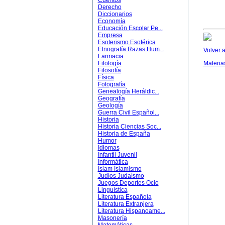
Cuentos
Derecho
Diccionarios
Economía
Educación Escolar Pe...
Empresa
Esoterismo Esotérica
Etnografía Razas Hum...
Volver a
Farmacia
Filología
Materia
Filosofía
Física
Fotografía
Genealogía Heráldic...
Geografía
Geología
Guerra Civil Español...
Historia
Historia Ciencias Soc...
Historia de España
Humor
Idiomas
Infantil Juvenil
Informática
Islam Islamismo
Judíos Judaísmo
Juegos Deportes Ocio
Linguística
Literatura Española
Literatura Extranjera
Literatura Hispanoame...
Masonería