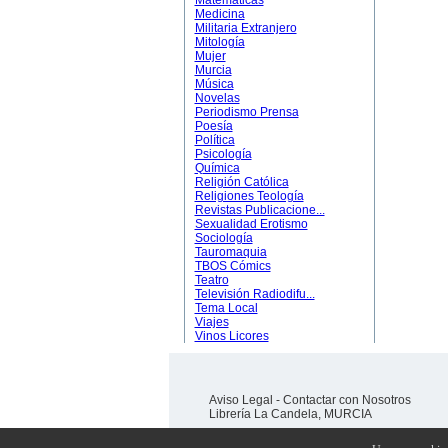
Matemáticas
Medicina
Militaria Extranjero
Mitología
Mujer
Murcia
Música
Novelas
Periodismo Prensa
Poesía
Política
Psicología
Química
Religión Católica
Religiones Teología
Revistas Publicacione...
Sexualidad Erotismo
Sociología
Tauromaquia
TBOS Cómics
Teatro
Televisión Radiodifu...
Tema Local
Viajes
Vinos Licores
Aviso Legal
-
Contactar con Nosotros
Librería La Candela, MURCIA
Desarrollado y programado por
AMJ TELECOM