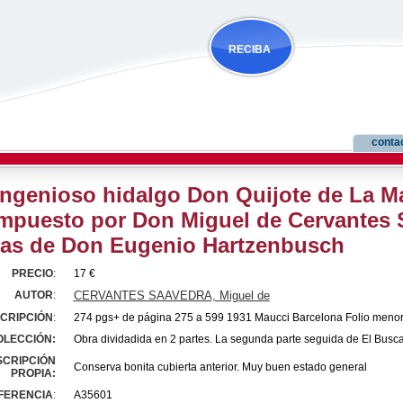
RECIBA
NOVEDADES
conta
ingenioso hidalgo Don Quijote de La M
puesto por Don Miguel de Cervantes 
as de Don Eugenio Hartzenbusch
PRECIO
:
17 €
AUTOR
:
CERVANTES SAAVEDRA, Miguel de
CRIPCIÓN
:
274 pgs+ de página 275 a 599 1931 Maucci Barcelona Folio menor 
OLECCIÓN:
Obra dividadida en 2 partes. La segunda parte seguida de El Busc
SCRIPCIÓN
Conserva bonita cubierta anterior. Muy buen estado general
PROPIA:
FERENCIA
:
A35601