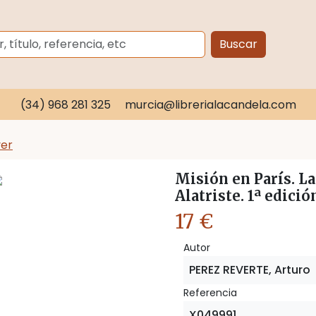
Buscar
(34) 968 281 325
murcia@librerialacandela.com
ver
Misión en París. L
Alatriste. 1ª edició
17 €
Autor
PEREZ REVERTE, Arturo
Referencia
X049991