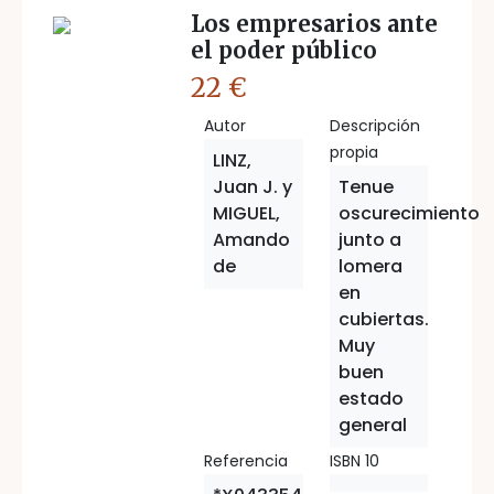
Los empresarios ante
el poder público
22 €
Autor
Descripción
propia
LINZ,
Juan J. y
Tenue
MIGUEL,
oscurecimiento
Amando
junto a
de
lomera
en
cubiertas.
Muy
buen
estado
general
Referencia
ISBN 10