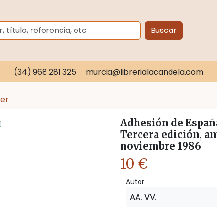
Buscar
(34) 968 281 325
murcia@librerialacandela.com
ver
Adhesión de España 
Tercera edición, am
noviembre 1986
10 €
Autor
AA. VV.