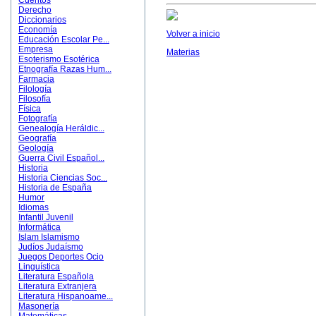
Cuentos
Derecho
Diccionarios
Economía
Volver a inicio
Educación Escolar Pe...
Empresa
Materias
Esoterismo Esotérica
Etnografía Razas Hum...
Farmacia
Filología
Filosofía
Física
Fotografía
Genealogía Heráldic...
Geografía
Geología
Guerra Civil Español...
Historia
Historia Ciencias Soc...
Historia de España
Humor
Idiomas
Infantil Juvenil
Informática
Islam Islamismo
Judíos Judaísmo
Juegos Deportes Ocio
Linguística
Literatura Española
Literatura Extranjera
Literatura Hispanoame...
Masonería