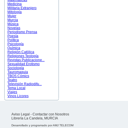
Matemáticas
Medicina
Militaria Extranjero
Mitología
Mujer
Murcia
Música
Novelas
Periodismo Prensa
Poesía
Política
Psicología
Química
Religión Católica
Religiones Teología
Revistas Publicacione...
Sexualidad Erotismo
Sociología
Tauromaquia
TBOS Cómics
Teatro
Televisión Radiodifu...
Tema Local
Viajes
Vinos Licores
Aviso Legal
-
Contactar con Nosotros
Librería La Candela, MURCIA
Desarrollado y programado por
AMJ TELECOM