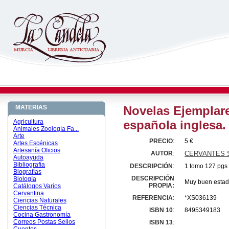
MATERIAS
Novelas Ejemplare
Agricultura
española inglesa. 
Animales Zoología Fa...
Arte
PRECIO
:
5 €
Artes Escénicas
Artesanía Oficios
AUTOR
:
CERVANTES S
Autoayuda
Bibliografía
DESCRIPCIÓN
:
1 tomo 127 pgs 
Biografías
DESCRIPCIÓN
Biología
Muy buen esta
PROPIA:
Catálogos Varios
Cervantina
REFERENCIA
:
*XS036139
Ciencias Naturales
Ciencias Técnica
ISBN 10
:
8495349183
Cocina Gastronomía
Correos Postas Sellos
ISBN 13
: