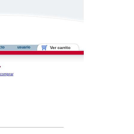
cto
usuario
Ver carrito
.
comprar