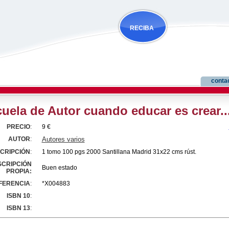
RECIBA
NOVEDADES
conta
uela de Autor cuando educar es crear..
PRECIO
:
9 €
AUTOR
:
Autores varios
CRIPCIÓN
:
1 tomo 100 pgs 2000 Santillana Madrid 31x22 cms rúst.
SCRIPCIÓN
Buen estado
PROPIA:
FERENCIA
:
*X004883
ISBN 10
:
ISBN 13
: