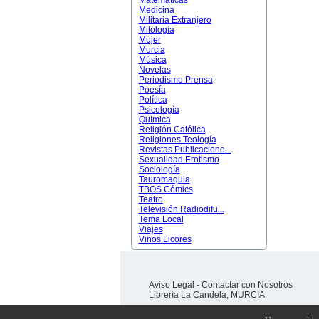
Matemáticas
Medicina
Militaria Extranjero
Mitología
Mujer
Murcia
Música
Novelas
Periodismo Prensa
Poesía
Política
Psicología
Química
Religión Católica
Religiones Teología
Revistas Publicacione...
Sexualidad Erotismo
Sociología
Tauromaquia
TBOS Cómics
Teatro
Televisión Radiodifu...
Tema Local
Viajes
Vinos Licores
Aviso Legal
-
Contactar con Nosotros
Librería La Candela, MURCIA
Desarrollado y programado por
AMJ TELECOM