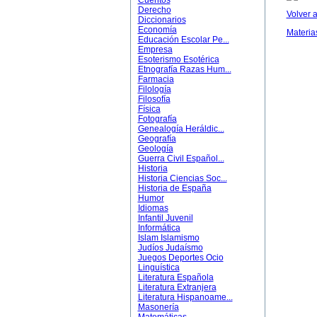
Cuentos
Derecho
Volver a
Diccionarios
Economía
Materia
Educación Escolar Pe...
Empresa
Esoterismo Esotérica
Etnografía Razas Hum...
Farmacia
Filología
Filosofía
Física
Fotografía
Genealogía Heráldic...
Geografía
Geología
Guerra Civil Español...
Historia
Historia Ciencias Soc...
Historia de España
Humor
Idiomas
Infantil Juvenil
Informática
Islam Islamismo
Judíos Judaísmo
Juegos Deportes Ocio
Linguística
Literatura Española
Literatura Extranjera
Literatura Hispanoame...
Masonería