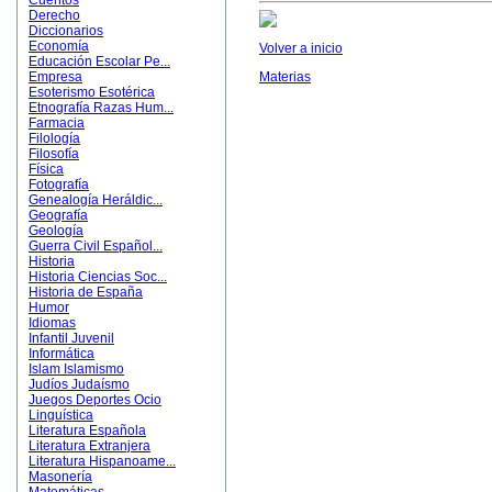
Cuentos
Derecho
Diccionarios
Economía
Volver a inicio
Educación Escolar Pe...
Empresa
Materias
Esoterismo Esotérica
Etnografía Razas Hum...
Farmacia
Filología
Filosofía
Física
Fotografía
Genealogía Heráldic...
Geografía
Geología
Guerra Civil Español...
Historia
Historia Ciencias Soc...
Historia de España
Humor
Idiomas
Infantil Juvenil
Informática
Islam Islamismo
Judíos Judaísmo
Juegos Deportes Ocio
Linguística
Literatura Española
Literatura Extranjera
Literatura Hispanoame...
Masonería