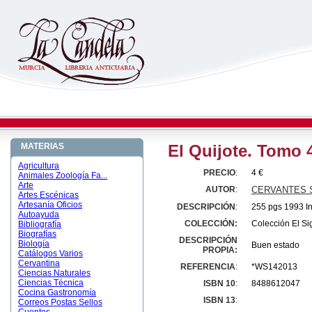
MATERIAS
El Quijote. Tomo 
Agricultura
PRECIO
:
4 €
Animales Zoología Fa...
Arte
AUTOR
:
CERVANTES S
Artes Escénicas
Artesanía Oficios
DESCRIPCIÓN
:
255 pgs 1993 Int
Autoayuda
COLECCIÓN:
Colección El Si
Bibliografía
Biografías
DESCRIPCIÓN
Biología
Buen estado
PROPIA:
Catálogos Varios
Cervantina
REFERENCIA
:
*WS142013
Ciencias Naturales
Ciencias Técnica
ISBN 10
:
8488612047
Cocina Gastronomía
ISBN 13
:
Correos Postas Sellos