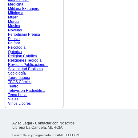
Matemáticas
Medicina
Militaria Extranjero
Mitología
Mujer
Murcia
Música
Novelas
Periodismo Prensa
Poesía
Política
Psicología
Química
Religión Católica
Religiones Teología
Revistas Publicacione...
Sexualidad Erotismo
Sociología
Tauromaquia
TBOS Cómics
Teatro
Televisión Radiodifu...
Tema Local
Viajes
Vinos Licores
Aviso Legal
-
Contactar con Nosotros
Librería La Candela, MURCIA
Desarrollado y programado por
AMJ TELECOM