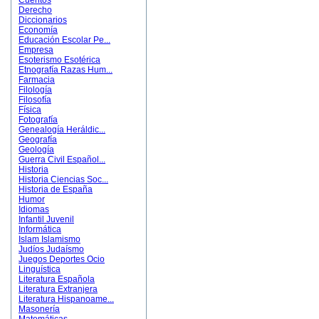
Cuentos
Derecho
Diccionarios
Economía
Educación Escolar Pe...
Empresa
Esoterismo Esotérica
Etnografía Razas Hum...
Farmacia
Filología
Filosofía
Física
Fotografía
Genealogía Heráldic...
Geografía
Geología
Guerra Civil Español...
Historia
Historia Ciencias Soc...
Historia de España
Humor
Idiomas
Infantil Juvenil
Informática
Islam Islamismo
Judíos Judaísmo
Juegos Deportes Ocio
Linguística
Literatura Española
Literatura Extranjera
Literatura Hispanoame...
Masonería