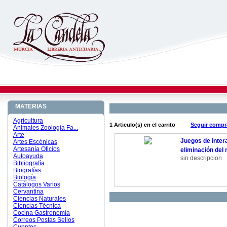
MATERIAS
Agricultura
1 Articulo(s) en el carrito
Seguir comp
Animales Zoología Fa...
Arte
Juegos de inter
Artes Escénicas
Artesanía Oficios
eliminación del
Autoayuda
sin descripcion
Bibliografía
Biografías
Biología
Catálogos Varios
Cervantina
Ciencias Naturales
Ciencias Técnica
Cocina Gastronomía
Correos Postas Sellos