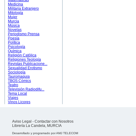
Matemáticas
Medicina
Militaria Extranjero
Mitología
Mujer
Murcia
Música
Novelas
Periodismo Prensa
Poesía
Política
Psicología
Química
Religión Católica
Religiones Teología
Revistas Publicacione...
Sexualidad Erotismo
Sociología
Tauromaquia
TBOS Cómics
Teatro
Televisión Radiodifu...
Tema Local
Viajes
Vinos Licores
Aviso Legal
-
Contactar con Nosotros
Librería La Candela, MURCIA
Desarrollado y programado por
AMJ TELECOM