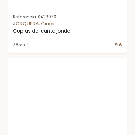
Referencia: $A28970
JORQUERA, Ginés
Coplas del cante jondo
Año: s.f.
9 €