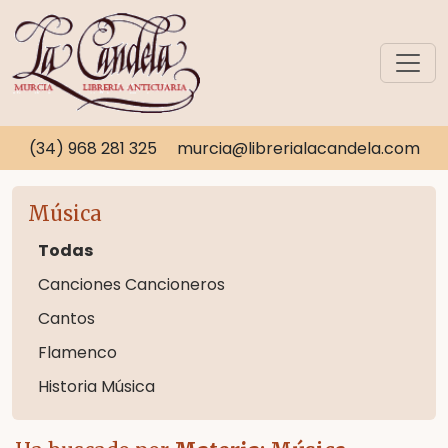
(34) 968 281 325
murcia@librerialacandela.com
Música
Todas
Canciones Cancioneros
Cantos
Flamenco
Historia Música