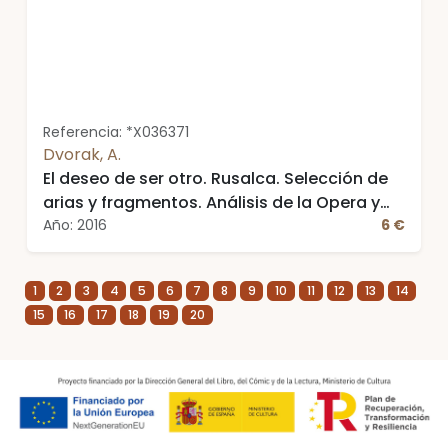
Referencia: *X036371
Dvorak, A.
El deseo de ser otro. Rusalca. Selección de
arias y fragmentos. Análisis de la Opera y
guía de audición. Libro - CD - DVD. This is
Año: 2016
6 €
Opera
1
2
3
4
5
6
7
8
9
10
11
12
13
14
15
16
17
18
19
20