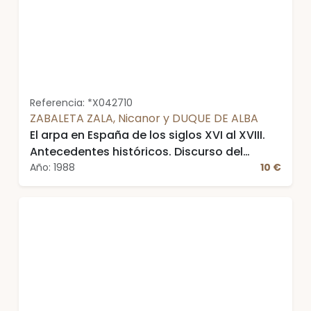
Referencia: *X042710
ZABALETA ZALA, Nicanor y DUQUE DE ALBA
El arpa en España de los siglos XVI al XVIII.
Antecedentes históricos. Discurso del
académico electo .... Leído en el acto de su
Año: 1988
10 €
Recepción Pública el día 24 de enero de
1988 y contestación de ...