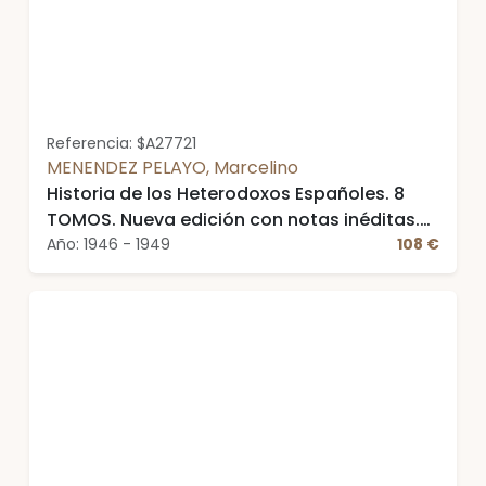
Referencia: $A27721
MENENDEZ PELAYO, Marcelino
Historia de los Heterodoxos Españoles. 8
TOMOS. Nueva edición con notas inéditas.
Tomo I y II: España romana y visigoda. Tomo
Año: 1946 - 1949
108 €
III: Erasmistas y protestantes. Tomo IV:
Protestantismo y sectas místicas. Tomo V:
Regalismo y enciclopedia. Tomo VI:
Heterodoxia en el siglo XIX. Tomo VII:
Apéndice I: Documentos. Tomo VIII:
Apéndice II: España antes del cristianismo