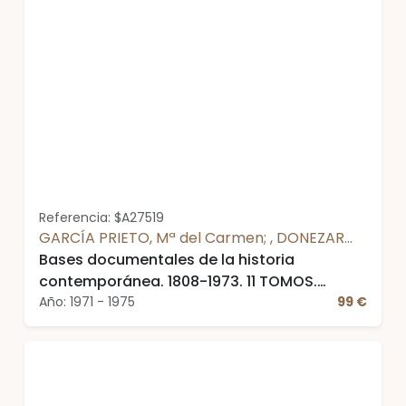
Referencia: $A27519
GARCÍA PRIETO, Mª del Carmen; , DONEZAR
Bases documentales de la historia
Javier Mª y PEREZ PUERTA, Luis
contemporánea. 1808-1973. 11 TOMOS.
COMPLETA. Tomo I: Revolución y reacción. .
Año: 1971 - 1975
99 €
Tomo II: Moderados y progresistas. Tomo III:
El liberalismo democrático. Tomo IV:
Restauración y desastre. Tomo V: Crisis del
sistema canovista. Tomo VI: Expansión