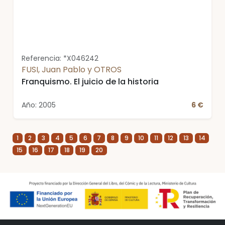
Referencia: *X046242
FUSI, Juan Pablo y OTROS
Franquismo. El juicio de la historia
Año: 2005
6 €
1
2
3
4
5
6
7
8
9
10
11
12
13
14
15
16
17
18
19
20