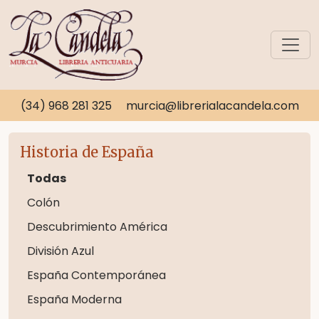
(34) 968 281 325
murcia@librerialacandela.com
Historia de España
Todas
Colón
Descubrimiento América
División Azul
España Contemporánea
España Moderna