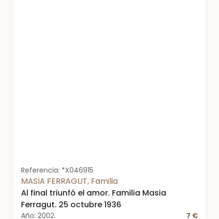
económica y luchas sociales. Tomo VII: La
dictadura. Tomo VIII: La segunda república
(1). Tomo IX: La segunda república (2).
Tomo 10: La guerra de España. Tomo XI: La
guerra de España
Referencia: *X046915
MASIA FERRAGUT, Familia
Al final triunfó el amor. Familia Masia
Ferragut. 25 octubre 1936
Año: 2002
7 €