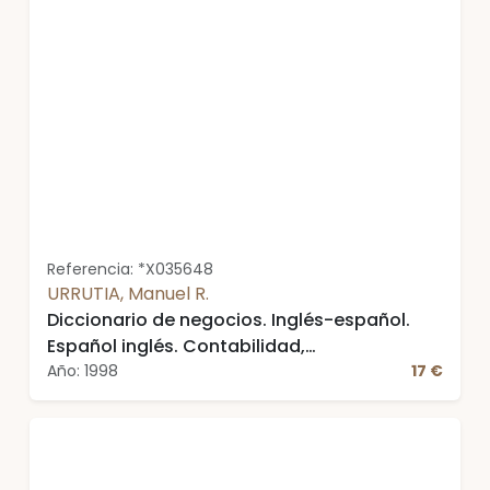
Referencia: *X035648
URRUTIA, Manuel R.
Diccionario de negocios. Inglés-español.
Español inglés. Contabilidad,
administración, finanzas, economía y
Año: 1998
17 €
mercadotecnia