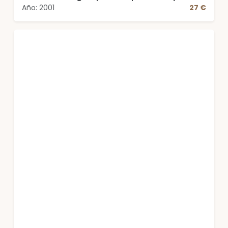
financieros
Año: 2001
27 €