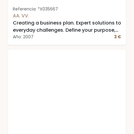
Referencia: *X035667
AA. VV.
Creating a business plan. Expert solutions to
everyday challenges. Define your purpose,
gather resources, develop a strategy, gain
Año: 2007
3 €
support