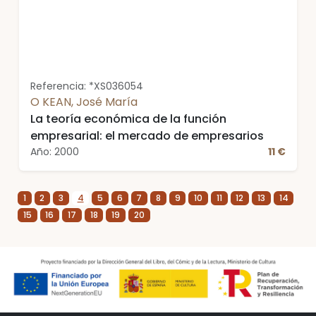
Referencia: *XS036054
O KEAN, José María
La teoría económica de la función
empresarial: el mercado de empresarios
Año: 2000
11 €
1
2
3
4
5
6
7
8
9
10
11
12
13
14
15
16
17
18
19
20