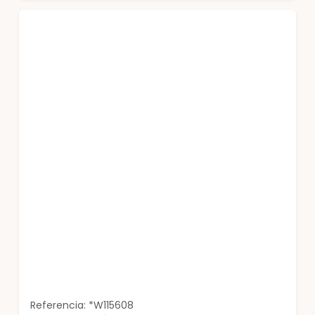
Referencia: *W115608