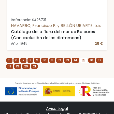
Referencia: $A26731
NAVARRO, Francisco P. y BELLÓN URIARTE, Luis
Catálogo de la flora del mar de Baleares
(Con exclusión de las diatomeas)
Año: 1945
25 €
5
6
7
8
9
10
11
12
13
14
15
16
17
18
19
20
21
Aviso Legal