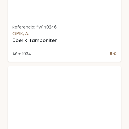
Referencia: *W140246
OPIK, A.
Über Klitamboniten
Año: 1934
9 €