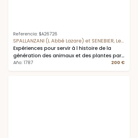
Referencia: $A26726
SPALLANZANI (L Abbé Lazare) et SENEBIER, Le
Pasteur Jean
Expériences pour servir à l histoire de la
génération des animaux et des plantes par
.... Avec une ébauche de l histoire des tres
Año: 1787
200 €
organisés avant leur fécondation par ....