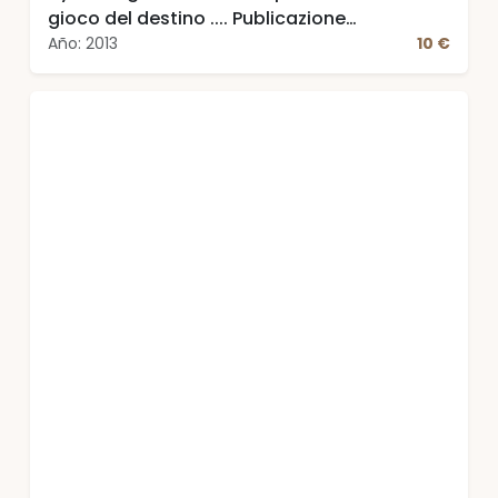
gioco del destino .... Publicazione
bimestrale. Aprile/Maggio 2013
Año: 2013
10 €