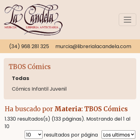
(34) 968 281 325
murcia@librerialacandela.com
TBOS Cómics
Todas
Cómics Infantil Juvenil
Ha buscado por
Materia
: TBOS Cómics
1.330 resultados(s) (133 páginas). Mostrando del 1 al
10
resultados por página