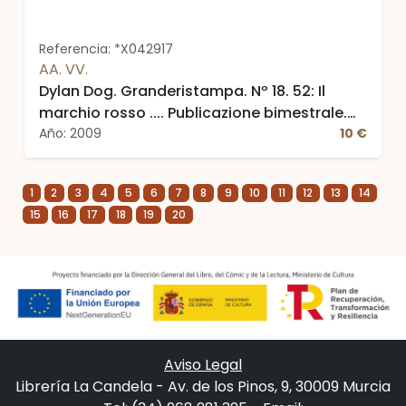
Referencia: *X042917
AA. VV.
Dylan Dog. Granderistampa. Nº 18. 52: Il
marchio rosso .... Publicazione bimestrale.
Agosto/Settembre 2009
Año: 2009
10 €
1
2
3
4
5
6
7
8
9
10
11
12
13
14
15
16
17
18
19
20
Aviso Legal
Librería La Candela - Av. de los Pinos, 9, 30009 Murcia