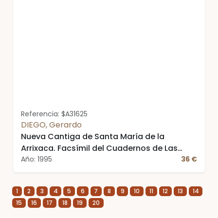
Referencia: $A31625
DIEGO, Gerardo
Nueva Cantiga de Santa María de la
Arrixaca. Facsímil del Cuadernos de Las
Horas Situadas Nº 3
Año: 1995
36 €
1
2
3
4
5
6
7
8
9
10
11
12
13
14
15
16
17
18
19
20