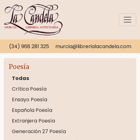
(34) 968 281 325
murcia@librerialacandela.com
Poesía
Todas
Crítica Poesía
Ensayo Poesía
Española Poesía
Extranjera Poesía
Generación 27 Poesía