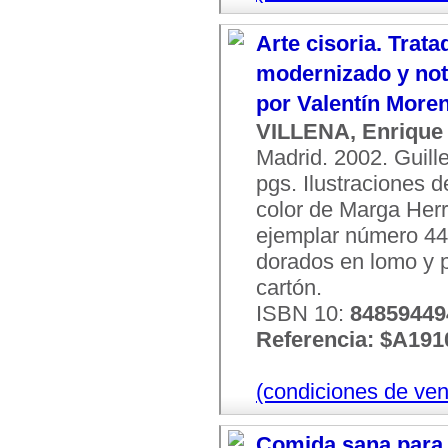
Arte cisoria. Trata
modernizado y not
por Valentín More
VILLENA, Enrique
Madrid. 2002. Guill
pgs. Ilustraciones 
color de Marga Herr
ejemplar número 44.
dorados en lomo y 
cartón.
ISBN 10:
84859449
Referencia: $A191
(condiciones de ven
Comida sana para 