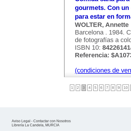
gourmets. Con un 
para estar en form
WOLTER, Annette
Barcelona . 1984. C
de fotografías a colo
ISBN 10:
84226141
Referencia: $A107
(condiciones de ven
1
2
3
4
5
6
7
8
9
10
Aviso Legal
-
Contactar con Nosotros
Librería La Candela, MURCIA