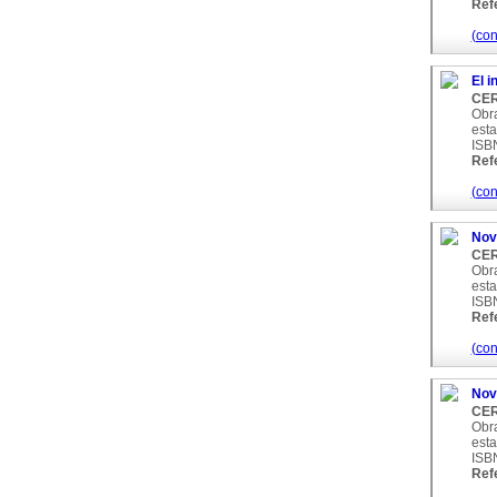
Ref
(con
El i
CER
Obra
esta
ISB
Ref
(con
Nov
CER
Obra
esta
ISB
Ref
(con
Nove
CER
Obra
esta
ISB
Ref