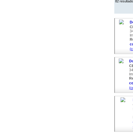
82 resultado
Do
C
34
I
R
c
(c
Do
C
34
Im
Re
c
(c