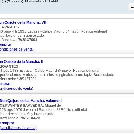
s(s) (9 páginas). Mostrando del 31 al 40
n Quijote de la Mancha. VII
ERVANTES
0 pgs- 4 h 1931 Espasa - Calpe Madrid 8º mayor Rústica editorial
mperfecciones: Buen estado
eferencia: *WS137003
omprar
ondiciones de venta)
n Quijote de la Mancha. II
ERVANTES
4 pgs 1933 Espasa - Calpe Madrid 8º mayor Rústica editorial
perfecciones: Varios comentarios marginales tenue lápiz. Buen estado
ferencia: *WS137001
omprar
ondiciones de venta)
Don Quijote de La Mancha. Volumen I
CERVANTES SAAVEDRA, Miguel de
523 pgs 1979 Juventud Barcelona 8º Rústica editorial
Imperfecciones: Muy buen estado
Referencia: *WS136628
comprar
(condiciones de venta)