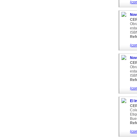
(con
Nov
CER
Obra
esta
ISB
Ref
(con
Nov
CER
Obra
esta
ISB
Ref
(con
El I
CER
Cole
Etiq
Bue
Ref
(con