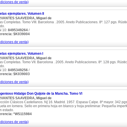
diciones de venta)
elas ejemplares. Volumen II
VANTES SAAVEDRA, Miguel de
s Completas. Tomo VIII. Barcelona . 2005. Aneto Publicaciones. 8º. 127 pgs. Rústic
do.
N 10:
8495349264
/
erencia: $K039004
diciones de venta)
elas ejemplares. Volumen I
VANTES SAAVEDRA, Miguel de
s Completas. Tomo VII. Barcelona . 2005. Aneto Publicaciones. 8º. 128 pgs. Rústic
do.
N 10:
8495349256
/
erencia: $K039003
diciones de venta)
ngenioso Hidalgo Don Quijote de la Mancha. Tomo VI
VANTES SAAVEDRA, Miguel de
cción Clásicos Castellanos. N∫ 16. Madrid. 1957. Espasa Calpe. 8º mayor. 342 pgs. 
ueta en lomera. Sello en primera hoja en blanco y hoja preliminar. Pequeña imperfe
n estado.
erencia: *WS115984
diciones de venta)