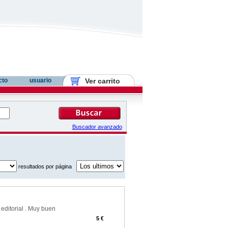
cto
usuario
Ver carrito
Buscador avanzado
resultados por página
editorial . Muy buen
5 €