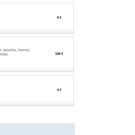
9 €
 tejuelos, hierros.
100 €
untas.
4 €