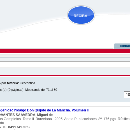
RECIBA
NOVEDADES
conta
o por
Materia
: Cervantina
os(s) (9 páginas). Mostrando del 71 al 80
ngenioso hidalgo Don Quijote de La Mancha. Volumen II
VANTES SAAVEDRA, Miguel de
s Completas. Tomo II. Barcelona . 2005. Aneto Publicaciones. 8º. 176 pgs. Rústica 
do.
N 10:
8495349205
/