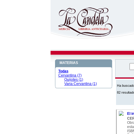
MATERIAS
Todas
Cervantina (7)
Quijotes (1)
Varia Cervantina (1)
Ha buscad
82 resultad
El i
CER
Obra
esta
ISB