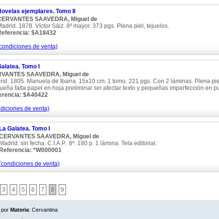
ovelas ejemplares. Tomo II
CERVANTES SAAVEDRA, Miguel de
adrid. 1878. Víctor Sáiz. 8º mayor. 373 pgs. Plena piel, tejuelos.
eferencia: $A18432
condiciones de venta)
alatea. Tomo I
VANTES SAAVEDRA, Miguel de
id. 1805. Manuela de Ibarra. 15x10 cm. 1 tomo. 221 pgs. Con 2 láminas. Plena piel,
eña falta papel en hoja preliminar sin afectar texto y pequeñas imperfección en p
erencia: $A40422
diciones de venta)
La Galatea. Tomo I
CERVANTES SAAVEDRA, Miguel de
Madrid. sin fecha. C.I.A.P.. 8º. 180 p. 1 lámina. Tela editorial.
Referencia: *W000001
(condiciones de venta)
3
4
5
6
7
8
9
 por
Materia
: Cervantina