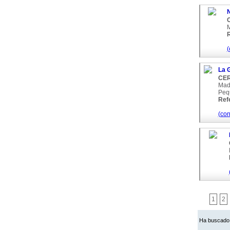
N
M
R
(
La G
CER
Madr
Pequ
Ref
(con
1
2
Ha buscado