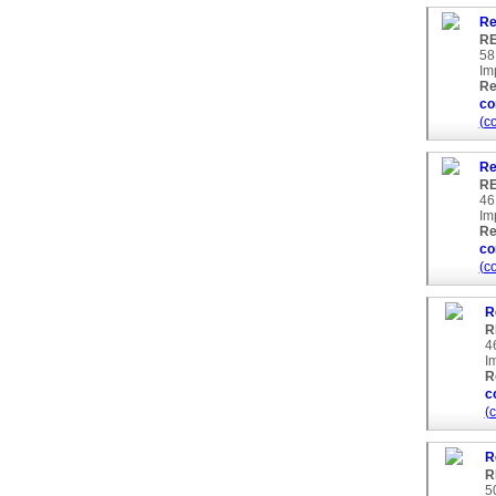
Re
RE
58
Im
Re
co
(c
Re
RE
46
Im
Re
co
(c
R
R
4
I
R
c
(
R
R
5