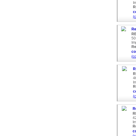
I
R
c
(
Re
RE
50
Im
Re
co
(c
R
R
4
I
R
c
(
Re
R
42
I
R
c