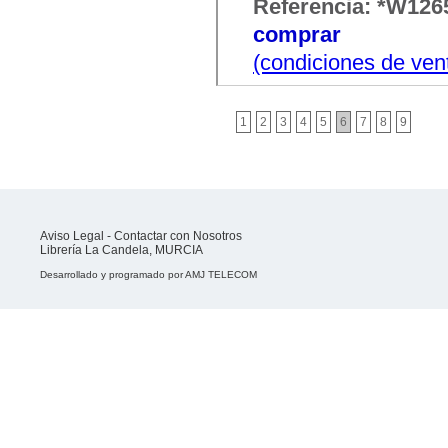
Referencia: *W126
comprar
(condiciones de ven
1
2
3
4
5
6
7
8
9
Aviso Legal
-
Contactar con Nosotros
Librería La Candela, MURCIA
Desarrollado y programado por
AMJ TELECOM