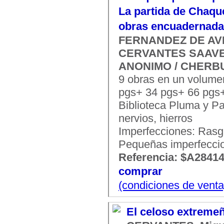
La partida de Chaque
obras encuadernada
FERNANDEZ DE AVEL
CERVANTES SAAVEDR
ANONIMO / CHERBULI
9 obras en un volum
pgs+ 34 pgs+ 66 pgs+
Biblioteca Pluma y P
nervios, hierros
Imperfecciones: Rasga
Pequeñas imperfecci
Referencia: $A2841
comprar
(condiciones de venta
El celoso extremeñ