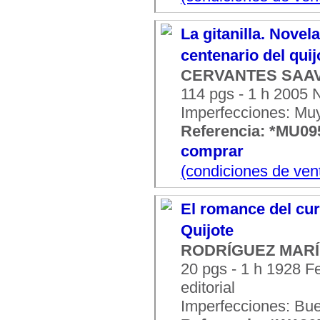
La gitanilla. Novel
centenario del qui
CERVANTES SAAVE
114 pgs - 1 h 2005 N
Imperfecciones: Mu
Referencia: *MU09
comprar
(condiciones de ven
El romance del cur
Quijote
RODRÍGUEZ MARÍN
20 pgs - 1 h 1928 F
editorial
Imperfecciones: Bu