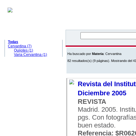
c
u
V
MATERIAS
Todas
Cervantina (7)
Quijotes (1)
Ha buscado por
Materia
: Cervantina
Varia Cervantina (1)
82 resultados(s) (9 páginas). Mostrando del 41
Revista del Institu
Diciembre 2005
REVISTA
Madrid. 2005. Insti
pgs. Con fotografías
buen estado.
Referencia: $R062