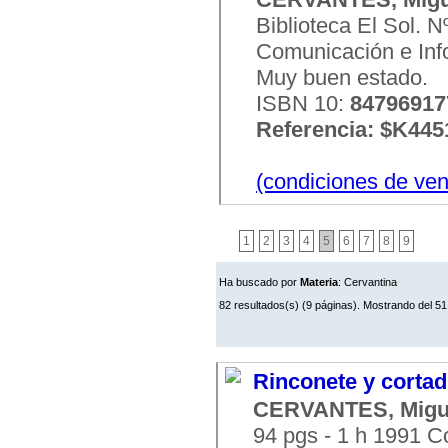
Biblioteca El Sol. 
Comunicación e Infor
Muy buen estado.
ISBN 10:
84796917
Referencia: $K445
(condiciones de ven
1
2
3
4
5
6
7
8
9
Ha buscado por
Materia
: Cervantina
82 resultados(s) (9 páginas). Mostrando del 51
Rinconete y cortadi
CERVANTES, Migu
94 pgs - 1 h 1991 