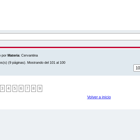
contacto
RECIBA
usuario
Ver carrito
NOVEDADES
o por
Materia
: Cervantina
os(s) (9 páginas). Mostrando del 101 al 100
3
4
5
6
7
8
9
Volver a inicio