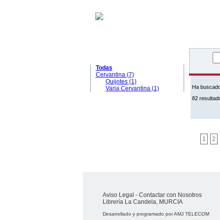
MATERIAS
Todas
Cervantina (7)
Quijotes (1)
Ha buscad
Varia Cervantina (1)
82 resultad
1
2
Aviso Legal
-
Contactar con Nosotros
Librería La Candela, MURCIA
Desarrollado y programado por
AMJ TELECOM