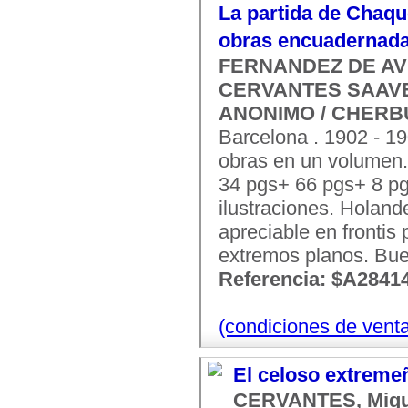
La partida de Chaque
obras encuadernada
FERNANDEZ DE AVE
CERVANTES SAAVEDR
ANONIMO / CHERBUL
Barcelona . 1902 - 19
obras en un volumen
34 pgs+ 66 pgs+ 8 pg
ilustraciones. Holand
apreciable en fronti
extremos planos. Bue
Referencia: $A2841
(condiciones de vent
El celoso extremeñ
CERVANTES, Migu