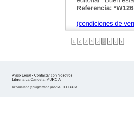
editorial . Buen est
Referencia: *W12
(condiciones de ven
1
2
3
4
5
6
7
8
9
Aviso Legal
-
Contactar con Nosotros
Librería La Candela, MURCIA
Desarrollado y programado por
AMJ TELECOM