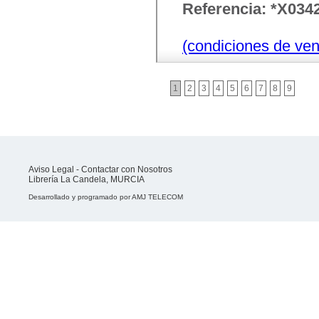
Referencia: *X034
(condiciones de ven
1
2
3
4
5
6
7
8
9
Aviso Legal
-
Contactar con Nosotros
Librería La Candela, MURCIA
Desarrollado y programado por
AMJ TELECOM