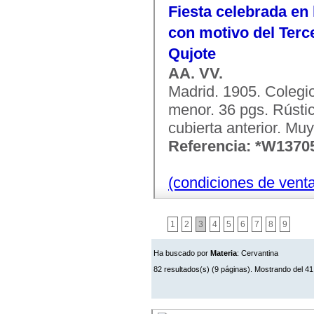
Fiesta celebrada en
con motivo del Terce
Qujote
AA. VV.
Madrid. 1905. Colegi
menor. 36 pgs. Rústic
cubierta anterior. Mu
Referencia: *W1370
(condiciones de vent
1
2
3
4
5
6
7
8
9
Ha buscado por
Materia
: Cervantina
82 resultados(s) (9 páginas). Mostrando del 41