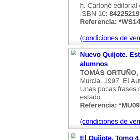
h. Cartoné editoria
ISBN 10:
84225219
Referencia: *WS1
(condiciones de ven
Nuevo Quijote. Est
alumnos
TOMÁS ORTUÑO, F
Murcia. 1997. El Aut
Unas pocas frases s
estado.
Referencia: *MU0
(condiciones de ven
El Quijote. Tomo 4