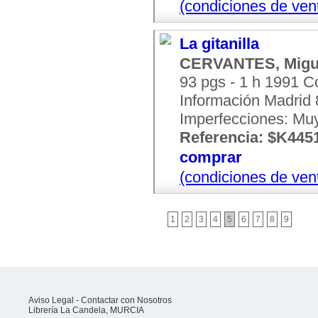
(condiciones de ven
La gitanilla
CERVANTES, Migu
93 pgs - 1 h 1991 
Información Madrid 8
Imperfecciones: Mu
Referencia: $K445
comprar
(condiciones de ven
1
2
3
4
5
6
7
8
9
Aviso Legal
-
Contactar con Nosotros
Librería La Candela, MURCIA