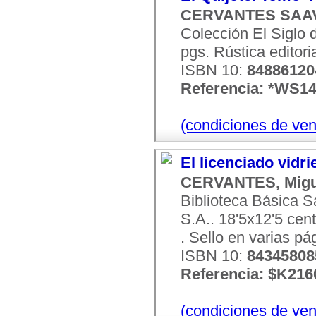
CERVANTES SAAV
Colección El Siglo d
pgs. Rústica editori
ISBN 10:
84886120
Referencia: *WS1
(condiciones de ven
El licenciado vidr
CERVANTES, Migu
Biblioteca Básica S
S.A.. 18'5x12'5 cent
. Sello en varias p
ISBN 10:
84345808
Referencia: $K216
(condiciones de ven