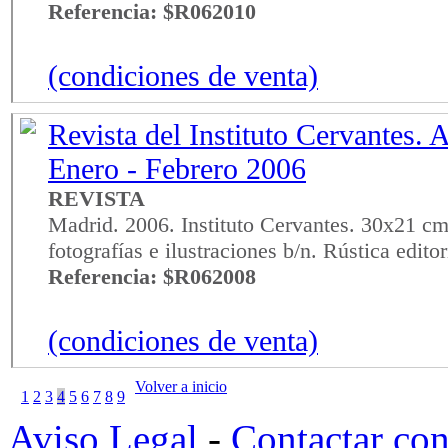
Referencia: $R062010
(condiciones de venta)
Revista del Instituto Cervantes. A
Enero - Febrero 2006
REVISTA
Madrid. 2006. Instituto Cervantes. 30x21 cm
fotografías e ilustraciones b/n. Rústica edito
Referencia: $R062008
(condiciones de venta)
Volver a inicio
1
2
3
4
5
6
7
8
9
Aviso Legal
-
Contactar co