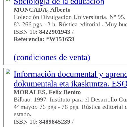
Sociología de la educación
MONCADA, Alberto
Colección Divulgación Universitaria. Nº 95.
8º. 266 pgs - 3 h. Rústica editorial . Muy bu
ISBN 10:
8422901943
/
Referencia: *W151659
(condiciones de venta)
Información documental y aprend
dokumentala eta ikaskuntza. ES
MORALES, Felix Benito
Bilbao. 1997. Instituto para el Desarrollo Cu
4º mayor. 76 pgs - 76 pgs. Rústica editorial
estado.
ISBN 10:
8489845239
/