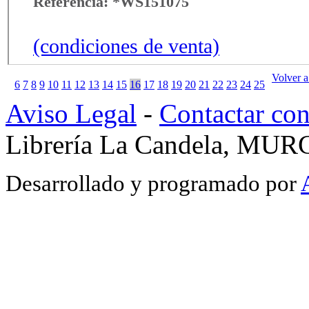
Referencia: *WS151075
(condiciones de venta)
Volver a
6
7
8
9
10
11
12
13
14
15
16
17
18
19
20
21
22
23
24
25
Aviso Legal
-
Contactar co
Librería La Candela, MUR
Desarrollado y programado por