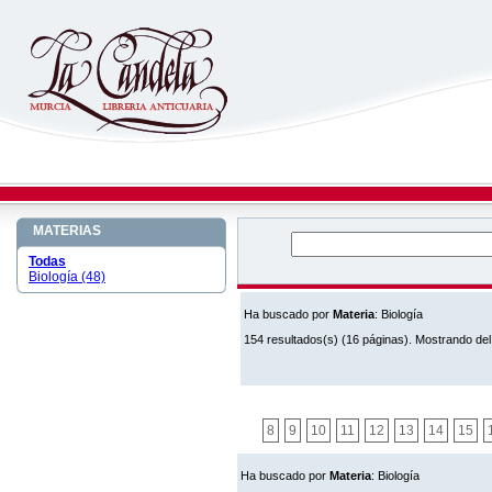
MATERIAS
Todas
Biología (48)
Ha buscado por
Materia
: Biología
154 resultados(s) (16 páginas). Mostrando del
8
9
10
11
12
13
14
15
Ha buscado por
Materia
: Biología