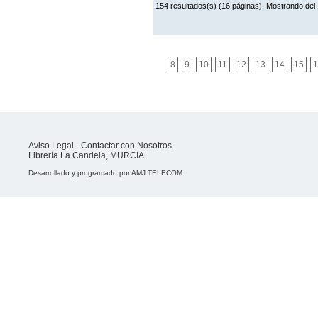
154 resultados(s) (16 páginas). Mostrando del 
8
9
10
11
12
13
14
15
1
Aviso Legal
-
Contactar con Nosotros
Librería La Candela, MURCIA
Desarrollado y programado por
AMJ TELECOM